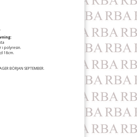
.
vning:
kta
r i polyresin.
gd 18cm.
 LAGER BÖRJAN SEPTEMBER.