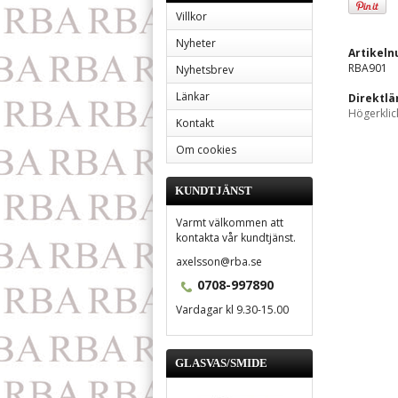
Villkor
Nyheter
Artikel
RBA901
Nyhetsbrev
Länkar
Direktlä
Högerklic
Kontakt
Om cookies
KUNDTJÄNST
Varmt välkommen att
kontakta vår kundtjänst.
axelsson@rba.se
0708-997890
Vardagar kl 9.30-15.00
GLASVAS/SMIDE