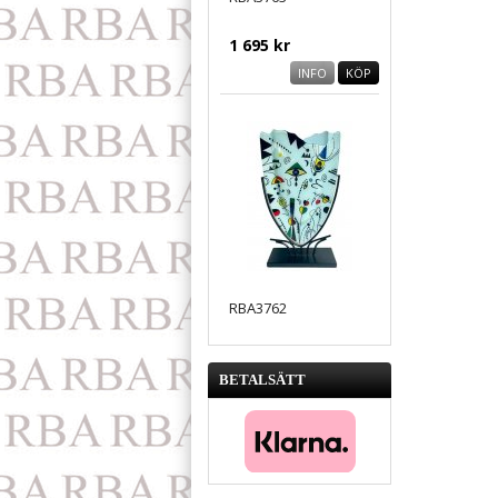
1 695 kr
INFO
KÖP
RBA3762
1 695 kr
BETALSÄTT
INFO
KÖP