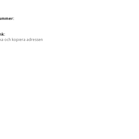
nummer:
nk:
ka och kopiera adressen