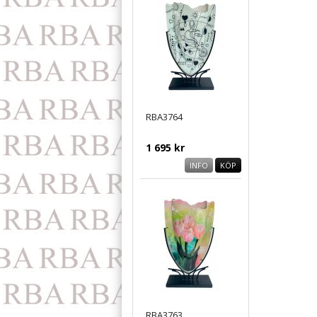
RBA3764
1 695 kr
INFO
KÖP
RBA3763