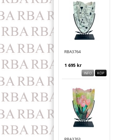
RBA3764
1 695 kr
INFO
KÖP
RBA3763