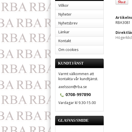
Villkor
Nyheter
Artikel
RBA3081
Nyhetsbrev
Länkar
Direktlä
Högerklic
Kontakt
Om cookies
KUNDTJÄNST
Varmt välkommen att
kontakta vår kundtjänst.
axelsson@rba.se
0708-997890
Vardagar kl 9.30-15.00
GLASVAS/SMIDE