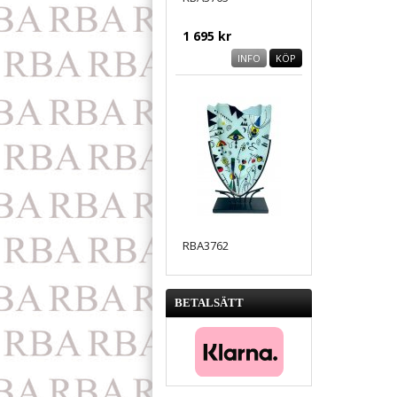
1 695 kr
INFO
KÖP
RBA3762
1 695 kr
BETALSÄTT
INFO
KÖP