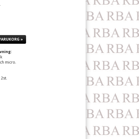
1
 VARUKORG »
vning:
ik
ch micro.
12st.