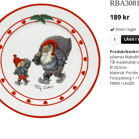
RBA308
189 kr
Finns i lager
LÄGG I
Produktbeskri
Julservis Mattallr
Tål maskindisk o
Ø 26,5cm.
Material: Porslin
Förpackning 1 / 
FINNS I LAGER.