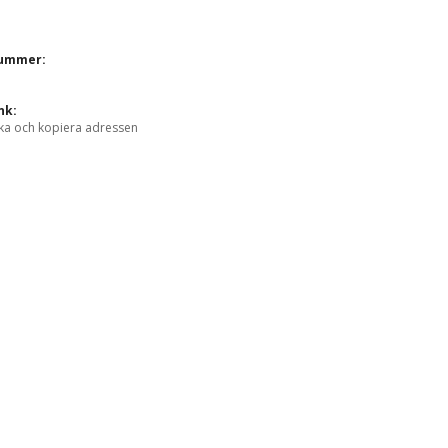
nummer:
nk:
ka och kopiera adressen