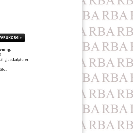
 VARUKORG »
vning:
D
ll glasskulpturer.
36st.