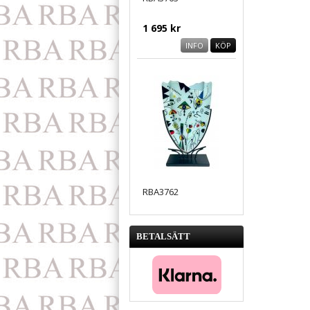
1 695 kr
INFO
KÖP
RBA3762
1 695 kr
BETALSÄTT
INFO
KÖP