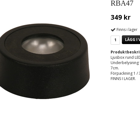
RBA47
349 kr
Finns i lager
LÄGG I
Produktbeskri
Ljusbox rund LE
Underbelysning ti
7cm.
Förpackning 1 / 
FINNS I LAGER.