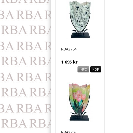
RBA3764
1 695 kr
INFO
KÖP
RBA3763