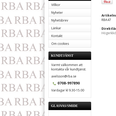
Villkor
Nyheter
Artikel
RBA47
Nyhetsbrev
Länkar
Direktlä
Högerklic
Kontakt
Om cookies
KUNDTJÄNST
Varmt välkommen att
kontakta vår kundtjänst.
axelsson@rba.se
0708-997890
Vardagar kl 9.30-15.00
GLASVAS/SMIDE