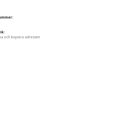
nummer:
nk:
ka och kopiera adressen