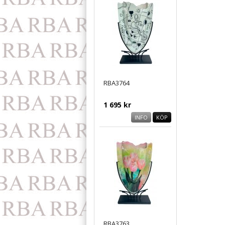
RBA3764
1 695 kr
INFO
KÖP
RBA3763