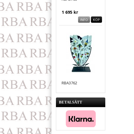
1 695 kr
INFO
KÖP
RBA3762
1 695 kr
BETALSÄTT
INFO
KÖP